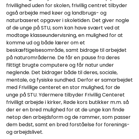
frivillighed uden for skolen, frivillig centret tilbyder
også arbejde med køer og landbrugs- og
naturbaseret opgaver i skoletiden. Det giver nogle
af de unge på STU, som kan have svært ved at
modtage klasseundervisning, en mulighed for at
komme ud og både lærer om et
beskæftigelsesområde, samt bidrage til arbejdet
på naturområderne. De får en pause fra deres
flittigt brugte computere og får natur under
neglende. Det bidrager både til deres, sociale,
mentale, og fysiske sundhed. Derfor er samarbejdet
med Frivillige centeret en stor mulighed, for de
unge på STU. Ydermere tilbyder Frivillig Centeret
frivilligt arbejde i kirker, Røde kors butikker m.m. så
der er en bred mulighed for at de unge kan finde
netop den arbejdsform og de rammer, som passer
dem bedst, samt en bred forståelse for forenings-
og arbejdslivet.