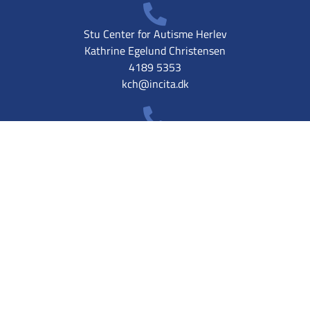
Stu Center for Autisme Herlev
Kathrine Egelund Christensen
4189 5353
kch@incita.dk
Stu Center for Autisme
Nordsjælland
Martin Bach Holst
2338 3895
mbh@centerforautisme.dk
EMAIL ADRESSE
Incitaskolen@incita.dk