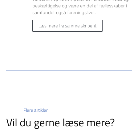
beskæftigelse og være en del af fællesskaber i
samfundet også foreningslivet.
Læs mere fra samme skribent
Flere artikler
Vil du gerne læse mere?